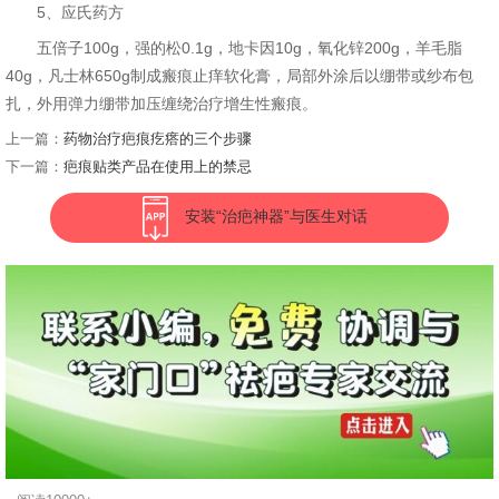
5、应氏药方
五倍子100g，强的松0.1g，地卡因10g，氧化锌200g，羊毛脂
40g，凡士林650g制成瘢痕止痒软化膏，局部外涂后以绷带或纱布包
扎，外用弹力绷带加压缠绕治疗增生性瘢痕。
上一篇：
药物治疗疤痕疙瘩的三个步骤
下一篇：
疤痕贴类产品在使用上的禁忌
安装“治疤神器”与医生对话