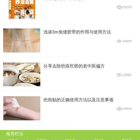
25229
浅谈3m免缝胶带的作用与使用方法
19439
分享去除疤痕疙瘩的老中医偏方
13982
疤痕贴的正确使用方法以及注意事项
13809
推荐栏目