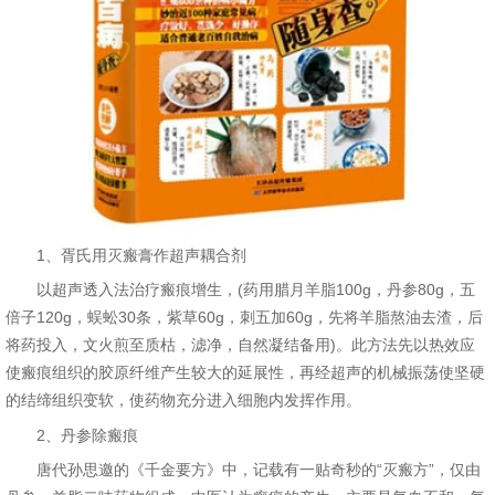
1、胥氏用灭瘢膏作超声耦合剂
以超声透入法治疗瘢痕增生，(药用腊月羊脂100g，丹参80g，五
倍子120g，蜈蚣30条，紫草60g，刺五加60g，先将羊脂熬油去渣，后
将药投入，文火煎至质枯，滤净，自然凝结备用)。此方法先以热效应
使瘢痕组织的胶原纤维产生较大的延展性，再经超声的机械振荡使坚硬
的结缔组织变软，使药物充分进入细胞内发挥作用。
2、丹参除瘢痕
唐代孙思邀的《千金要方》中，记载有一贴奇秒的“灭瘢方”，仅由