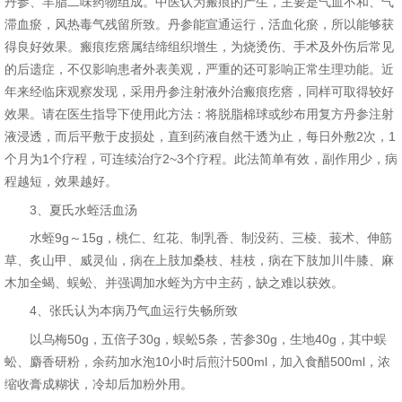
丹参、羊脂二味药物组成。中医认为瘢痕的产生，主要是气血不和、气
滞血瘀，风热毒气残留所致。丹参能宣通运行，活血化瘀，所以能够获
得良好效果。瘢痕疙瘩属结缔组织增生，为烧烫伤、手术及外伤后常见
的后遗症，不仅影响患者外表美观，严重的还可影响正常生理功能。近
年来经临床观察发现，采用丹参注射液外治瘢痕疙瘩，同样可取得较好
效果。请在医生指导下使用此方法：将脱脂棉球或纱布用复方丹参注射
液浸透，而后平敷于皮损处，直到药液自然干透为止，每日外敷2次，1
个月为1个疗程，可连续治疗2~3个疗程。此法简单有效，副作用少，病
程越短，效果越好。
3、夏氏水蛭活血汤
水蛭9g～15g，桃仁、红花、制乳香、制没药、三棱、莪术、伸筋
草、炙山甲、威灵仙，病在上肢加桑枝、桂枝，病在下肢加川牛膝、麻
木加全蝎、蜈蚣、并强调加水蛭为方中主药，缺之难以获效。
4、张氏认为本病乃气血运行失畅所致
以乌梅50g，五倍子30g，蜈蚣5条，苦参30g，生地40g，其中蜈
蚣、麝香研粉，余药加水泡10小时后煎汁500ml，加入食醋500ml，浓
缩收膏成糊状，冷却后加粉外用。