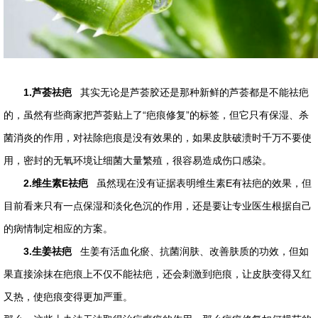
1.芦荟祛疤
其实无论是芦荟胶还是那种新鲜的芦荟都是不能祛疤
的，虽然有些商家把芦荟贴上了“疤痕修复”的标签，但它只有保湿、杀
菌消炎的作用，对祛除疤痕是没有效果的，如果皮肤破溃时千万不要使
用，密封的无氧环境让细菌大量繁殖，很容易造成伤口感染。
2.维生素E祛疤
虽然现在没有证据表明维生素E有祛疤的效果，但
目前看来只有一点保湿和淡化色沉的作用，还是要让专业医生根据自己
的病情制定相应的方案。
3.生姜祛疤
生姜有活血化瘀、抗菌润肤、改善肤质的功效，但如
果直接涂抹在疤痕上不仅不能祛疤，还会刺激到疤痕，让皮肤变得又红
又热，使疤痕变得更加严重。