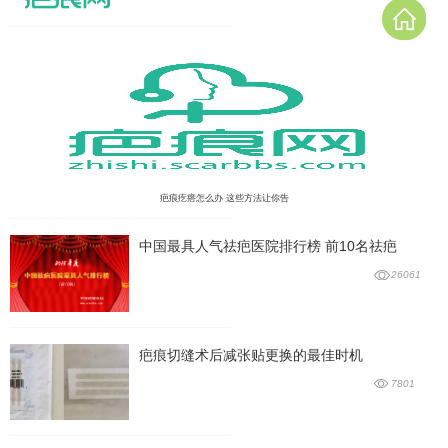
疤痕疙瘩怎么办 这些方法让你告
中国最具人气祛疤医院排行榜 前10名祛疤
26061
疤痕切缝术后减张贴更换的最佳时机
7801