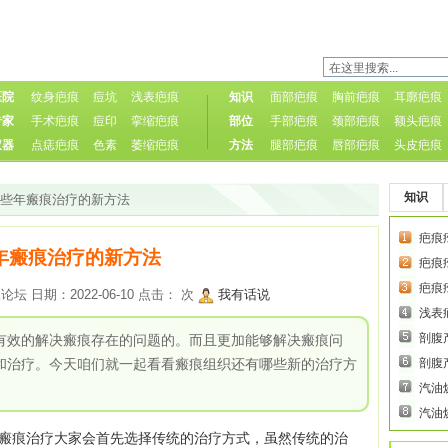
医院
纹身疤痕
痘坑
浅表疤痕
知识
面部疤痕
胸前疤痕
耳廓疤痕
专家
手术疤痕
痘印
挛缩疤痕
部位
手部疤痕
颈部疤痕
额头疤痕
仪器
点痣疤痕
色素
萎缩疤痕
方法
腿部疤痕
唇部疤痕
头皮疤痕
知识
近些年瘢痕治疗的新方法
疤痕
年瘢痕治疗的新方法
疤痕
疤痕
 日期：2022-06-10 点击：
次
我有话说
浅表
剖腹
有效的解决瘢痕存在的问题的。而且更加能够解决瘢痕问
和治疗。今天咱们就一起看看瘢痕组织还有哪些新的治疗方
剖腹
汽油
汽油
痕治疗大家会首先选择传统的治疗方式，虽然传统的治