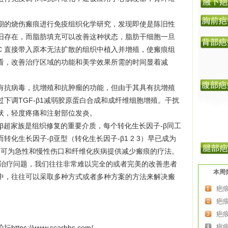
期的烧伤瘢痕进行免疫组织化学研究，发现即使是陈旧性
旧存在，而脂肪填充可以改善这种状态，脂肪干细胞一旦
C 直接带入原本无法扩散的组织中植入并增殖，使瘢痕组
看，改善治疗区域的功能和美学效果所需的时间显着减
有抗病毒，抗增殖和抗肿瘤的功能，但由于其具有抗增殖
下调TGF-β1减弱胶原蛋白合成和成纤维细胞增殖。干扰
状，轻度疼痛和注射部位发炎。
β超家族是组织修复的重要介质，每个转化生长因子-β同工
化生长因子-β亚型（转化生长因子-β1 2 3）早已成为
3可为急性和慢性伤口和纤维化疾病提供减少瘢痕的疗法。
疗问题，我们往往非常难以完全的或者完美的改善患者
本周
中，往往可以采取多种方式或者多种方案的方法来解决瘢
疤
疤
疤
疤
论坛
https://www.scarbbs.com/