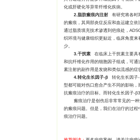
化或肝硬化等异常纤维化疾病。
2.脂肪瘢痕内注射
有研究将各时
的瘢痕，其局部炎症反应和血运建立依
通过脂质填充技术渗透到疤痕处，ADS
织环境与健康组织更贴近，临床角度来
少。
3.干扰素
在临床上干扰素主要具
和抗纤维化作用的细胞因子组成，可通过
素注射的副作用是发烧和类似流感的症
4.转化生长因子-β
转化生长因子-
型都可能对伤口愈合产生不同的影响，而转
抗瘢痕治疗的目标。而转化生长因子-β
瘢痕治疗是创伤后非常常见的一种治
的瘢痕问题。但是，我们在治疗的过程
痕治疗问题。
推荐阅读：
更多疤痕案例，请关注疤痕