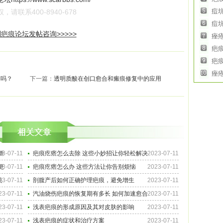
痘
联系400-8940-678
痘
疤痕论坛发帖咨询>>>>>
痤
疤
疤
痤
道吗？
下一篇：
透明质酸在创口愈合和瘢痕修复中的应用
新
23-07-11
疤痕疙瘩怎么去除 这些小妙招让你轻松解决
2023-07-11
更
23-07-11
疤痕疙瘩怎么办 这些方法让你告别烦恼
2023-07-11
美
23-07-11
剖腹产后如何正确护理疤痕，避免增生
2023-07-11
23-07-11
汽油烧伤疤痕的恢复期有多长 如何加速愈合
2023-07-11
23-07-11
浅表疤痕的形成原因及其对皮肤的影响
2023-07-11
23-07-11
浅表疤痕的症状和治疗方案
2023-07-11