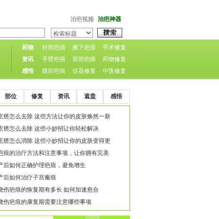
治疤视频
治疤神器
药物
肘部疤痕
腋下疤痕
手术修复
资讯
手臂疤痕
背部疤痕
药物修复
感悟
腹部疤痕
仪器修复
中医修复
部位
修复
资讯
遮盖
感悟
疙瘩怎么去除 这些方法让你的皮肤焕然一新
疙瘩怎么去除 这些小妙招让你轻松解决
疙瘩怎么消除 这些小妙招让你的皮肤变得更
疤痕的治疗方法和注意事项，让你拥有完美
产后如何正确护理疤痕，避免增生
产后如何治疗子宫瘢痕
烧伤疤痕的恢复期有多长 如何加速愈合
烧伤疤痕的康复期需要注意哪些事项