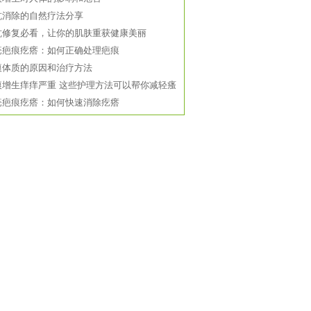
坑消除的自然疗法分享
坑修复必看，让你的肌肤重获健康美丽
疮疤痕疙瘩：如何正确处理疤痕
痕体质的原因和治疗方法
痕增生痒痒严重 这些护理方法可以帮你减轻瘙
疮疤痕疙瘩：如何快速消除疙瘩