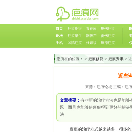
首页
疤痕疙瘩
青春痘
烧伤疤痕
论坛
疤痕增生
剖腹产
烫伤疤痕
手机
凹陷疤痕
妊娠纹
痤疮疤痕
您所在的位置：
>
疤痕修复
>
疤痕资讯
> 
近些
来源：疤痕论坛 主编：疤痕论坛
文章摘要：
有些新的治疗方法也是能够
题，而且也能够使瘢痕得到更好的解决
法
瘢痕的治疗方式越来越多，很多的瘢