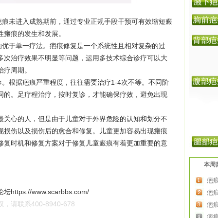
痕未进入成熟期前，通过专业正规手段干预可有效缩短瘢
性瘢痕的发生和发展。
优于单一疗法。疤痕修复是一个系统性且相对复杂的过
多次治疗效果不明显等问题，运用多技术综合诊疗可以大
治疗周期。
。根据疤痕严重程度，往往需要治疗1-4次不等。不同阶
同的。足疗程治疗，按时复诊，才能确保疗效，避免出现
关心的人，但是由于儿童对于外界危险的认知和划分不
现损伤以及损伤后的愈合和修复。儿童更加容易出现瘢痕
修复时机和修复方案对于修复儿童瘢痕有着更加重要的意
本周
疤
论坛
https://www.scarbbs.com/
疤
联系400-8940-678
疤
疤