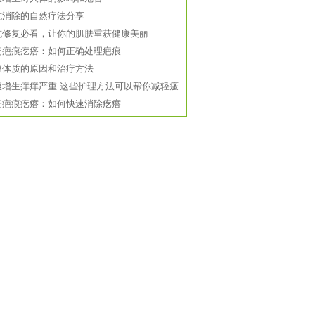
坑消除的自然疗法分享
坑修复必看，让你的肌肤重获健康美丽
疮疤痕疙瘩：如何正确处理疤痕
痕体质的原因和治疗方法
痕增生痒痒严重 这些护理方法可以帮你减轻瘙
疮疤痕疙瘩：如何快速消除疙瘩