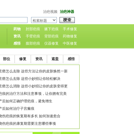
治疤视频
治疤神器
药物
肘部疤痕
腋下疤痕
手术修复
资讯
手臂疤痕
背部疤痕
药物修复
感悟
腹部疤痕
仪器修复
中医修复
部位
修复
资讯
遮盖
感悟
疙瘩怎么去除 这些方法让你的皮肤焕然一新
疙瘩怎么去除 这些小妙招让你轻松解决
疙瘩怎么消除 这些小妙招让你的皮肤变得更
疤痕的治疗方法和注意事项，让你拥有完美
产后如何正确护理疤痕，避免增生
产后如何治疗子宫瘢痕
烧伤疤痕的恢复期有多长 如何加速愈合
烧伤疤痕的康复期需要注意哪些事项