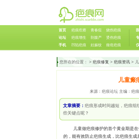
首页
疤痕疙瘩
青春痘
烧伤疤痕
论坛
疤痕增生
剖腹产
烫伤疤痕
手机
凹陷疤痕
妊娠纹
痤疮疤痕
您所在的位置：
>
疤痕修复
>
疤痕资讯
> 
儿童瘢
来源：疤痕论坛 主编：疤痕论坛
文章摘要：
疤痕形成时间越短，疤痕组
些关键点呢？
儿童做疤痕修护的首个黄金期是在伤
的，能有效防止疤痕生成，比疤痕生成