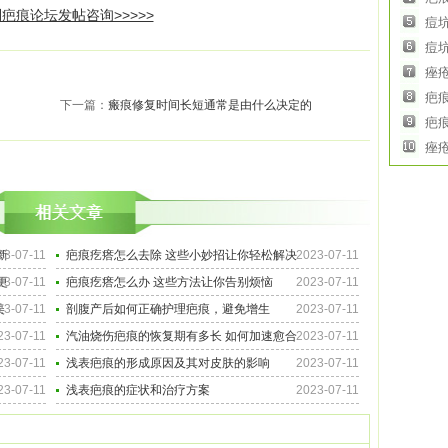
疤痕论坛发帖咨询>>>>>
痘
痘
痤
疤
下一篇：
瘢痕修复时间长短通常是由什么决定的
疤
痤
新
23-07-11
疤痕疙瘩怎么去除 这些小妙招让你轻松解决
2023-07-11
更
23-07-11
疤痕疙瘩怎么办 这些方法让你告别烦恼
2023-07-11
美
23-07-11
剖腹产后如何正确护理疤痕，避免增生
2023-07-11
23-07-11
汽油烧伤疤痕的恢复期有多长 如何加速愈合
2023-07-11
23-07-11
浅表疤痕的形成原因及其对皮肤的影响
2023-07-11
23-07-11
浅表疤痕的症状和治疗方案
2023-07-11