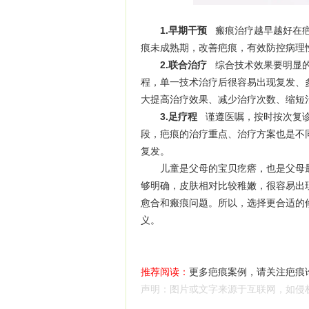
1.早期干预
瘢痕治疗越早越好在疤
痕未成熟期，改善疤痕，有效防控病理
2.联合治疗
综合技术效果要明显的
程，单一技术治疗后很容易出现复发、
大提高治疗效果、减少治疗次数、缩短
3.足疗程
谨遵医嘱，按时按次复诊
段，疤痕的治疗重点、治疗方案也是不
复发。
儿童是父母的宝贝疙瘩，也是父母最
够明确，皮肤相对比较稚嫩，很容易出
愈合和瘢痕问题。所以，选择更合适的
义。
推荐阅读：
更多疤痕案例，请关注疤痕
声明：图片或文字来源于互联网，如侵权，请