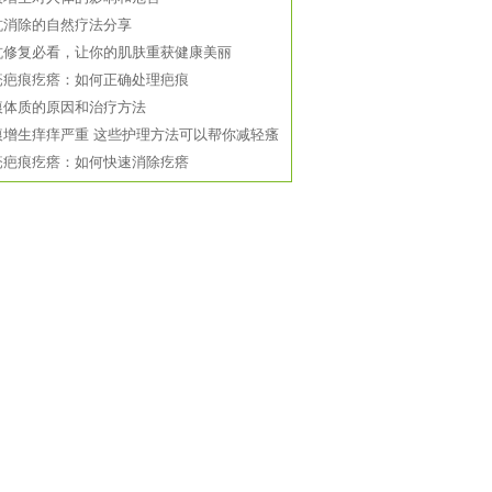
坑消除的自然疗法分享
坑修复必看，让你的肌肤重获健康美丽
疮疤痕疙瘩：如何正确处理疤痕
痕体质的原因和治疗方法
痕增生痒痒严重 这些护理方法可以帮你减轻瘙
疮疤痕疙瘩：如何快速消除疙瘩