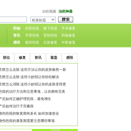
治疤视频
治疤神器
药物
肘部疤痕
腋下疤痕
手术修复
资讯
手臂疤痕
背部疤痕
药物修复
感悟
腹部疤痕
仪器修复
中医修复
部位
修复
资讯
遮盖
感悟
疙瘩怎么去除 这些方法让你的皮肤焕然一新
疙瘩怎么去除 这些小妙招让你轻松解决
疙瘩怎么消除 这些小妙招让你的皮肤变得更
疤痕的治疗方法和注意事项，让你拥有完美
产后如何正确护理疤痕，避免增生
产后如何治疗子宫瘢痕
烧伤疤痕的恢复期有多长 如何加速愈合
烧伤疤痕的康复期需要注意哪些事项