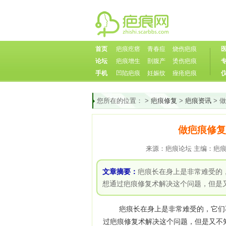
首页
疤痕疙瘩
青春痘
烧伤疤痕
论坛
疤痕增生
剖腹产
烫伤疤痕
手机
凹陷疤痕
妊娠纹
痤疮疤痕
您所在的位置：
>
疤痕修复
>
疤痕资讯
> 
做疤痕修复
来源：疤痕论坛 主编：疤痕论坛
文章摘要：
疤痕长在身上是非常难受的
想通过疤痕修复术解决这个问题，但是
疤痕长在身上是非常难受的，它们不
过疤痕修复术解决这个问题，但是又不