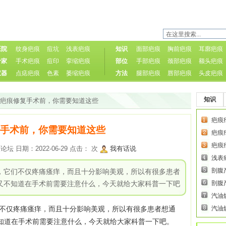
医院
纹身疤痕
痘坑
浅表疤痕
知识
面部疤痕
胸前疤痕
耳廓疤痕
专家
手术疤痕
痘印
挛缩疤痕
部位
手部疤痕
颈部疤痕
额头疤痕
仪器
点痣疤痕
色素
萎缩疤痕
方法
腿部疤痕
唇部疤痕
头皮疤痕
知识
做疤痕修复手术前，你需要知道这些
疤痕
手术前，你需要知道这些
疤痕
疤痕
 日期：2022-06-29 点击：
次
我有话说
浅表
剖腹
，它们不仅疼痛瘙痒，而且十分影响美观，所以有很多患者
又不知道在手术前需要注意什么，今天就给大家科普一下吧
剖腹
汽油
仅疼痛瘙痒，而且十分影响美观，所以有很多患者想通
汽油
知道在手术前需要注意什么，今天就给大家科普一下吧。