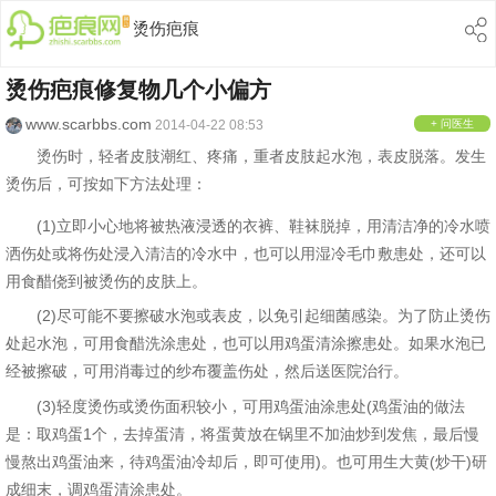
烫伤疤痕
烫伤疤痕修复物几个小偏方
www.scarbbs.com
2014-04-22 08:53
+ 问医生
烫伤时，轻者皮肢潮红、疼痛，重者皮肢起水泡，表皮脱落。发生
烫伤后，可按如下方法处理：
(1)立即小心地将被热液浸透的衣裤、鞋袜脱掉，用清洁净的冷水喷
洒伤处或将伤处浸入清洁的冷水中，也可以用湿冷毛巾敷患处，还可以
用食醋侥到被烫伤的皮肤上。
(2)尽可能不要擦破水泡或表皮，以免引起细菌感染。为了防止烫伤
处起水泡，可用食醋洗涂患处，也可以用鸡蛋清涂擦患处。如果水泡已
经被擦破，可用消毒过的纱布覆盖伤处，然后送医院治行。
(3)轻度烫伤或烫伤面积较小，可用鸡蛋油涂患处(鸡蛋油的做法
是：取鸡蛋1个，去掉蛋清，将蛋黄放在锅里不加油炒到发焦，最后慢
慢熬出鸡蛋油来，待鸡蛋油冷却后，即可使用)。也可用生大黄(炒干)研
成细末，调鸡蛋清涂患处。