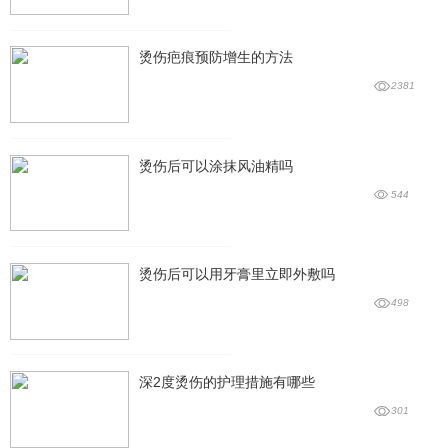
烫伤疤痕预防增生的方法
2381
烫伤后可以涂抹风油精吗
544
烫伤后可以用牙膏里立即外敷吗
498
深2度烫伤的护理措施有哪些
301