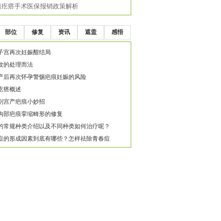
痕疙瘩手术医保报销政策解析
部位
修复
资讯
遮盖
感悟
子宫再次妊娠酣结局
纹的处理而法
产后再次怀孕警惕疤痕妊娠的风险
疙瘩概述
剖宫产疤痕小妙招
沟部疤痕挛缩畸形的修复
的常规种类介绍以及不同种类如何治疗呢？
痘的形成因素到底有哪些？怎样祛除青春痘