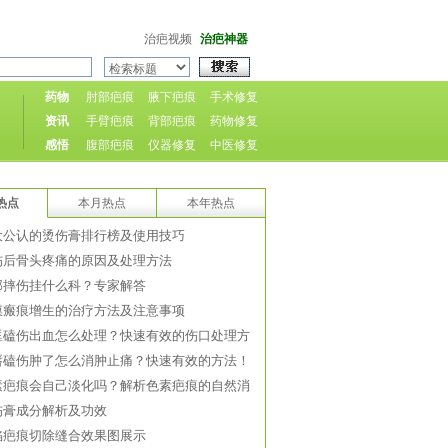
治疤视频
治疤神器
药物
肘部疤痕
腋下疤痕
手术修复
资讯
手臂疤痕
背部疤痕
药物修复
感悟
腹部疤痕
仪器修复
中医修复
热点
本月热点
本年热点
大公认的烫伤膏排行榜及使用技巧
伤后骨头疼痛的原因及处理方法
部摔伤挂什么科？专家解答
膜瘢痕增生的治疗方法及注意事项
眶磕伤出血怎么处理？快速有效的伤口处理方
唇磕伤肿了怎么消肿止痛？快速有效的方法！
素疤痕会自己淡化吗？解析色素疤痕的自然消
伤膏成分解析及功效
陷疤痕切除缝合效果图展示