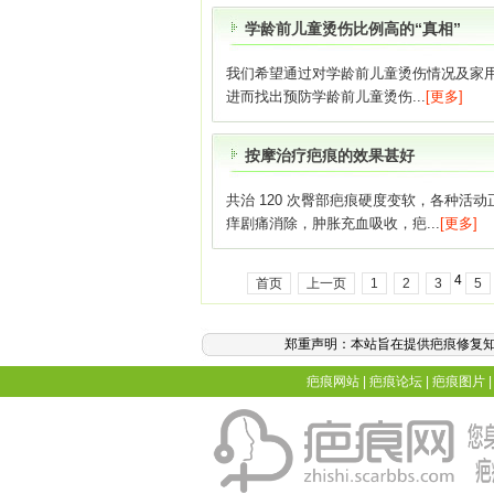
学龄前儿童烫伤比例高的“真相”
我们希望通过对学龄前儿童烫伤情况及家
进而找出预防学龄前儿童烫伤...
[更多]
按摩治疗疤痕的效果甚好
共治 120 次臀部疤痕硬度变软，各种活动
痒剧痛消除，肿胀充血吸收，疤...
[更多]
4
首页
上一页
1
2
3
5
郑重声明：本站旨在提供疤痕修复
疤痕网站
|
疤痕论坛
|
疤痕图片