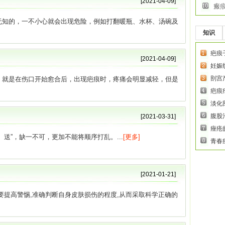
[2021-04-09]
瘢
无知的，一不小心就会出现危险，例如打翻暖瓶、水杯、汤碗及
知识
疤痕
[2021-04-09]
妊娠
剖宫
，就是在伤口开始愈合后，出现疤痕时，疼痛会明显减轻，但是
疤痕
淡化
腹股
[2021-03-31]
痤疮
送”，缺一不可，更加不能将顺序打乱。...
[更多]
青春
[2021-01-21]
要提高警惕,准确判断自身皮肤损伤的程度,从而采取科学正确的