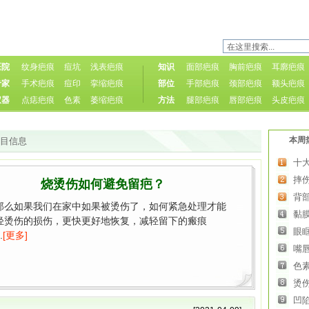
医院
纹身疤痕
痘坑
浅表疤痕
知识
面部疤痕
胸前疤痕
耳廓疤痕
专家
手术疤痕
痘印
挛缩疤痕
部位
手部疤痕
颈部疤痕
额头疤痕
仪器
点痣疤痕
色素
萎缩疤痕
方法
腿部疤痕
唇部疤痕
头皮疤痕
本周
栏目信息
十
摔
烧烫伤如何避免留疤？
背
那么如果我们在家中如果被烫伤了，如何紧急处理才能
黏
轻烫伤的损伤，更快更好地恢复，减轻留下的瘢痕
眼
.
[更多]
嘴
色
烫
凹