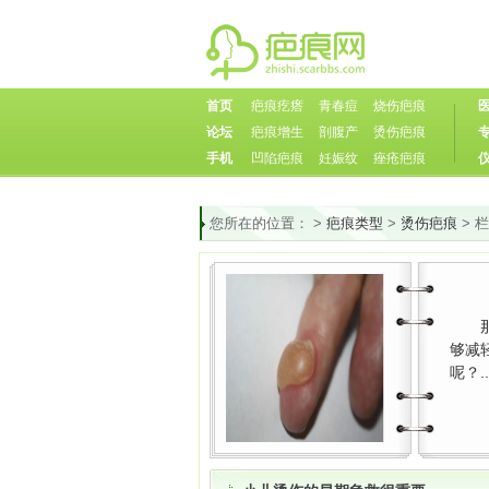
首页
疤痕疙瘩
青春痘
烧伤疤痕
论坛
疤痕增生
剖腹产
烫伤疤痕
手机
凹陷疤痕
妊娠纹
痤疮疤痕
您所在的位置：
>
疤痕类型
>
烫伤疤痕
> 
够减
呢？..