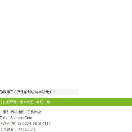
你跟第三方产生的纠纷与本站无关！
|
祛疤经验
|
缘来有疤
|
有疤一族
才招聘
|
网站地图
|
手机浏览
Zhishi.Scarbbs.Com
格证书:
(粤)-非经营性-2019-0115
文章侵权，请联系我们。