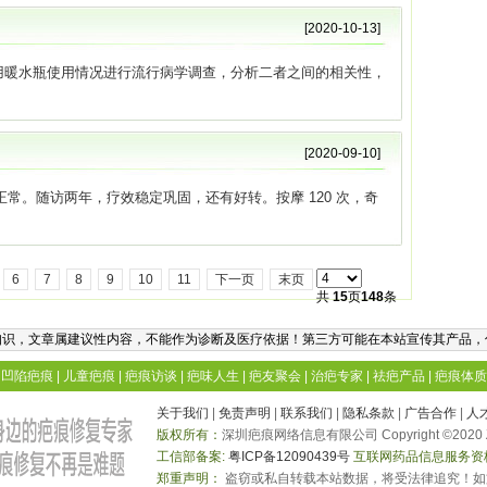
[2020-10-13]
用暖水瓶使用情况进行流行病学调查，分析二者之间的相关性，
[2020-09-10]
正常。随访两年，疗效稳定巩固，还有好转。按摩 120 次，奇
6
7
8
9
10
11
下一页
末页
共
15
页
148
条
知识，文章属建议性内容，不能作为诊断及医疗依据！第三方可能在本站宣传其产品，
|
凹陷疤痕
|
儿童疤痕
|
疤痕访谈
|
疤味人生
|
疤友聚会
|
治疤专家
|
祛疤产品
|
疤痕体质
关于我们
|
免责声明
|
联系我们
|
隐私条款
|
广告合作
|
人
版权所有：
深圳疤痕网络信息有限公司 Copyright ©2020
工信部备案:
粤ICP备12090439号
互联网药品信息服务资
郑重声明：
盗窃或私自转载本站数据，将受法律追究！如