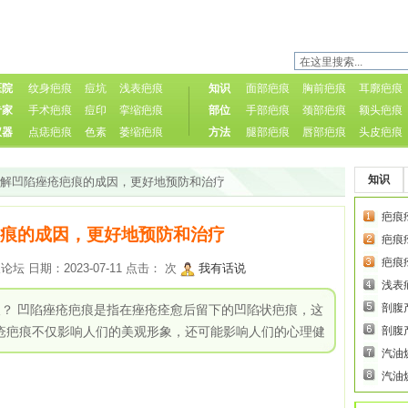
医院
纹身疤痕
痘坑
浅表疤痕
知识
面部疤痕
胸前疤痕
耳廓疤痕
专家
手术疤痕
痘印
挛缩疤痕
部位
手部疤痕
颈部疤痕
额头疤痕
仪器
点痣疤痕
色素
萎缩疤痕
方法
腿部疤痕
唇部疤痕
头皮疤痕
知识
了解凹陷痤疮疤痕的成因，更好地预防和治疗
疤痕
痕的成因，更好地预防和治疗
疤痕
疤痕
 日期：2023-07-11 点击：
次
我有话说
浅表
剖腹
痕？ 凹陷痤疮疤痕是指在痤疮痊愈后留下的凹陷状疤痕，这
疮疤痕不仅影响人们的美观形象，还可能影响人们的心理健
剖腹
汽油
汽油