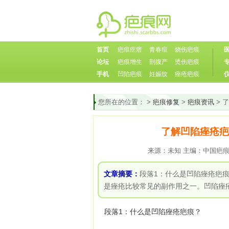
首页
疤痕疙瘩
青春痘
烧伤疤痕
论坛
疤痕增生
剖腹产
烫伤疤痕
手机
凹陷疤痕
妊娠纹
痤疮疤痕
您所在的位置：
>
疤痕修复
>
疤痕资讯
> 
了解凹陷痤疮疤
来源：未知 主编：中国疤痕论坛
文章摘要：
段落1：什么是凹陷痤疮疤
是痤疮比较常见的副作用之一。凹陷痤
段落1：什么是凹陷痤疮疤痕？