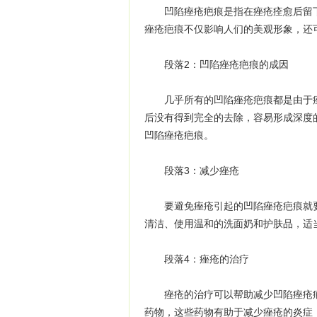
凹陷痤疮疤痕是指在痤疮痊愈后留下
痤疮疤痕不仅影响人们的美观形象，还
段落2：凹陷痤疮疤痕的成因
几乎所有的凹陷痤疮疤痕都是由于痤
后没有得到完全的去除，容易形成深度
凹陷痤疮疤痕。
段落3：减少痤疮
要避免痤疮引起的凹陷痤疮疤痕就要
清洁、使用温和的洗面奶和护肤品，适
段落4：痤疮的治疗
痤疮的治疗可以帮助减少凹陷痤疮疤
药物，这些药物有助于减少痤疮的炎症