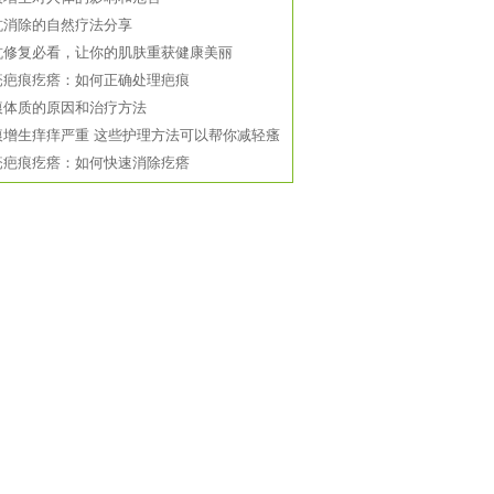
坑消除的自然疗法分享
坑修复必看，让你的肌肤重获健康美丽
疮疤痕疙瘩：如何正确处理疤痕
痕体质的原因和治疗方法
痕增生痒痒严重 这些护理方法可以帮你减轻瘙
疮疤痕疙瘩：如何快速消除疙瘩