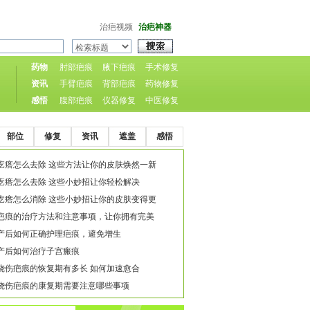
治疤视频
治疤神器
药物
肘部疤痕
腋下疤痕
手术修复
资讯
手臂疤痕
背部疤痕
药物修复
感悟
腹部疤痕
仪器修复
中医修复
部位
修复
资讯
遮盖
感悟
疙瘩怎么去除 这些方法让你的皮肤焕然一新
疙瘩怎么去除 这些小妙招让你轻松解决
疙瘩怎么消除 这些小妙招让你的皮肤变得更
疤痕的治疗方法和注意事项，让你拥有完美
产后如何正确护理疤痕，避免增生
产后如何治疗子宫瘢痕
烧伤疤痕的恢复期有多长 如何加速愈合
烧伤疤痕的康复期需要注意哪些事项